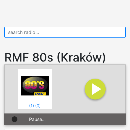
RMF 80s (Kraków)
(
1
)
(
0
)
Pause...