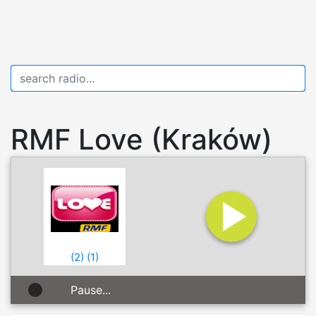
RMF Love (Kraków)
(
2
)
(
1
)
Pause...