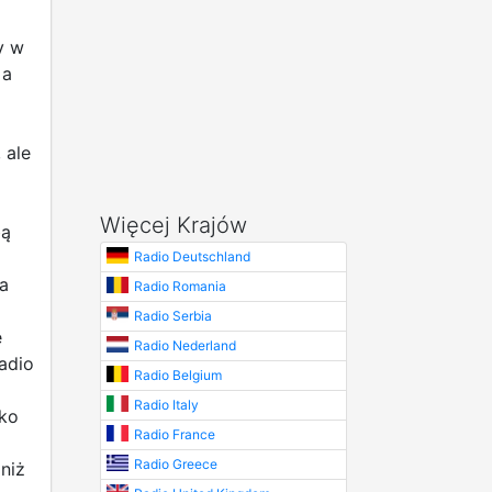
y w
 a
 ale
Więcej Krajów
bą
Radio Deutschland
a
Radio Romania
Radio Serbia
e
Radio Nederland
adio
Radio Belgium
Radio Italy
lko
Radio France
Radio Greece
niż