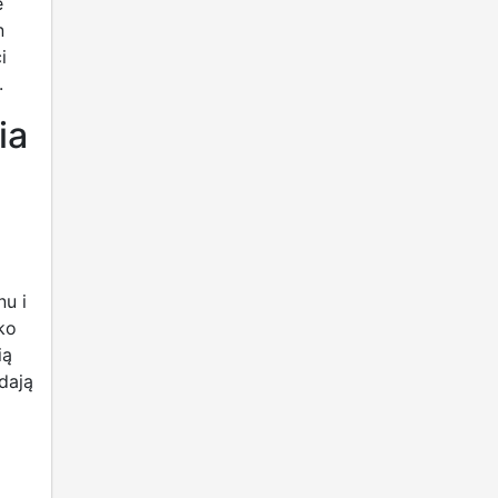
e
n
i
.
ia
u i
ko
ią
dają