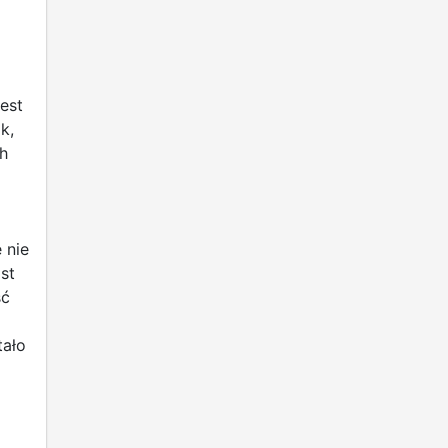
est
k,
h
 nie
st
ść
tało