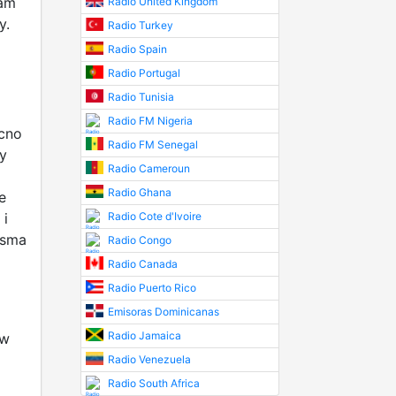
ram
Radio United Kingdom
y.
Radio Turkey
Radio Spain
Radio Portugal
Radio Tunisia
Radio FM Nigeria
cno
Radio FM Senegal
y
Radio Cameroun
Radio Ghana
e
 i
Radio Cote d'Ivoire
asma
Radio Congo
Radio Canada
Radio Puerto Rico
Emisoras Dominicanas
Radio Jamaica
 w
Radio Venezuela
Radio South Africa