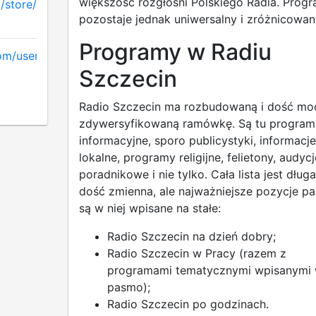
większość rozgłośni Polskiego Radia. Prog
/store/apps/details
pozostaje jednak uniwersalny i zróżnicowan
Programy w Radiu
om/user/RadioSzczecin
Szczecin
Radio Szczecin ma rozbudowaną i dość mo
zdywersyfikowaną ramówkę. Są tu program
informacyjne, sporo publicystyki, informacje
lokalne, programy religijne, felietony, audycj
poradnikowe i nie tylko. Cała lista jest długa
dość zmienna, ale najważniejsze pozycje p
są w niej wpisane na stałe:
Radio Szczecin na dzień dobry;
Radio Szczecin w Pracy (razem z
programami tematycznymi wpisanymi
pasmo);
Radio Szczecin po godzinach.