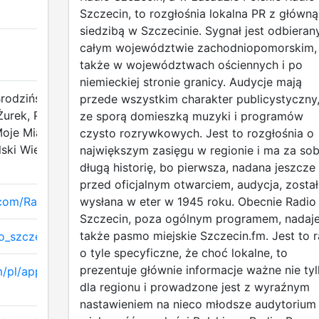
Szczecin, to rozgłośnia lokalna PR z główną
siedzibą w Szczecinie. Sygnał jest odbieran
całym województwie zachodniopomorskim,
także w województwach ościennych i po
niemieckiej stronie granicy. Audycje mają
Brodziński, Joanna
przede wszystkim charakter publicystyczny,
Żurek, Po Godzinach,
ze sporą domieszką muzyki i programów
oje Miasto, Konrad
czysto rozrywkowych. Jest to rozgłośnia o
olski Wieczór, Moja
największym zasięgu w regionie i ma za so
długą historię, bo pierwsza, nadana jeszcze
przed oficjalnym otwarciem, audycja, został
com/RadioSzczecin
wysłana w eter w 1945 roku. Obecnie Radio
Szczecin, poza ogólnym programem, nadaj
także pasmo miejskie Szczecin.fm. Jest to r
io_szczecin
o tyle specyficzne, że choć lokalne, to
prezentuje głównie informacje ważne nie ty
m/pl/app/radio-
dla regionu i prowadzone jest z wyraźnym
nastawieniem na nieco młodsze audytorium 