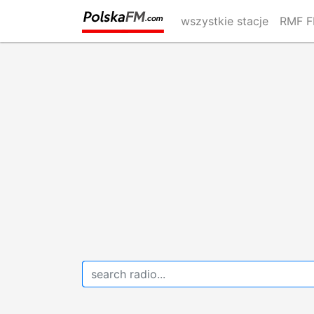
Skip
wszystkie stacje
RMF 
to
main
content