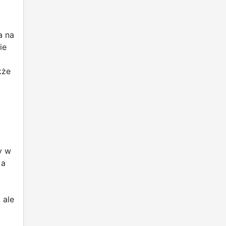
a na
ie
kże
y w
 a
 ale