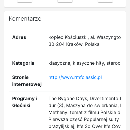
Komentarze
Adres
Kopiec Kościuszki, al. Waszyngtona 1
30-204 Kraków, Polska
Kategoria
klasyczna, klasyczne hity, starocie
Stronie
http://www.rmfclassic.pl
internetowej
Programy i
The Bygone Days, Divertimento D-
Głośniki
dur (3), Maszyna do świerkania, Pat
Metheny: temat z filmu Polskie drogi
Pierwsza część Popularnej suity
brazylijskiej, It's So Over It's Covert,